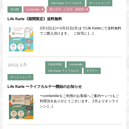
Life Karte ライフカルテ
ネットショップ
未分類
confamille
西八王子，八王子，美容室
Life Karte《期間限定》送料無料
3月1日(土)〜3月31日(月)までLife Karteにて送料無料
でご購入頂けます。 ご自宅に […]
2025.2.6
CHEERBE
confamille
Life Karte ライフカルテ
チアビー
ネットショップ
Life Karte 〜ライフカルテ〜開始のお知らせ
〜confamilleをご利用のお客様へご案内〜 いつもご
利用頂きありがとうございます。 2月よりオンライ
ンシ […]