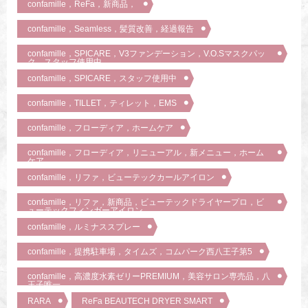
confamille，ReFa，新商品，
confamille，Seamless，髪質改善，経過報告
confamille，SPICARE，V3ファンデーション，V.O.Sマスクパッ
ク，スタッフ使用中
confamille，SPICARE，スタッフ使用中
confamille，TILLET，ティレット，EMS
confamille，フローディア，ホームケア
confamille，フローディア，リニューアル，新メニュー，ホーム
ケア
confamille，リファ，ビューテックカールアイロン
confamille，リファ，新商品，ビューテックドライヤープロ，ビ
ューテックフィンガーアイロン
confamille，ルミナススプレー
confamille，提携駐車場，タイムズ，コムパーク西八王子第5
confamille，高濃度水素ゼリーPREMIUM，美容サロン専売品，八
王子唯一
RARA
ReFa BEAUTECH DRYER SMART