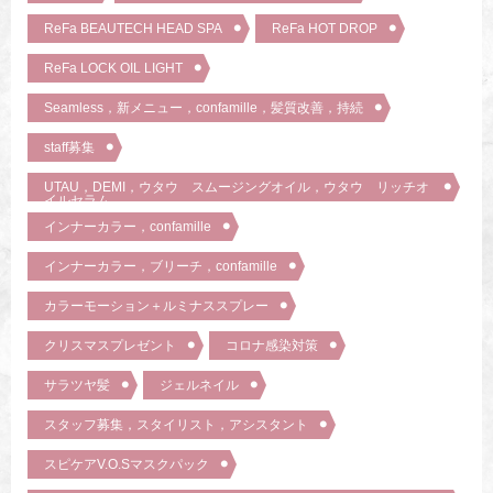
ReFa BEAUTECH HEAD SPA
ReFa HOT DROP
ReFa LOCK OIL LIGHT
Seamless，新メニュー，confamille，髪質改善，持続
staff募集
UTAU，DEMI，ウタウ スムージングオイル，ウタウ リッチオ
イルセラム
インナーカラー，confamille
インナーカラー，ブリーチ，confamille
カラーモーション＋ルミナススプレー
クリスマスプレゼント
コロナ感染対策
サラツヤ髪
ジェルネイル
スタッフ募集，スタイリスト，アシスタント
スピケアV.O.Sマスクパック