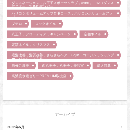
ダンスネーション，八王子スポーツクラブ，avex，，avexダンス
マスター，YUMOマンバー
ハリコシボリュームアップ育毛コース，ハリコシボリュームアッ
プ
プテロ
ロックオイル
八王子，フローディア，キャンペーン
定額ネイル
定額ネイル，クリスマス
毛髪改善，髪質改善，さらさらヘア，Cojin，コージン，シャンプ
ー，パック，エネル，
自分ご褒美
西八王子，八王子，美容室
購入特典
高濃度水素ゼリーPREMIUM取扱店
アーカイブ
2026年6月