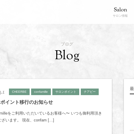
Salon
サロン情報
ブログ
Blog
最
.1
CHEERBE
confamille
サロンポイント
チアビー
ンポイント移行のお知らせ
familleをご利用いただいているお客様へ〜 いつも御利用頂き
ざいます。 現在、confam […]