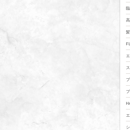
臨
高
髪
F
エ
ス
プ
プ
H
エ
シ