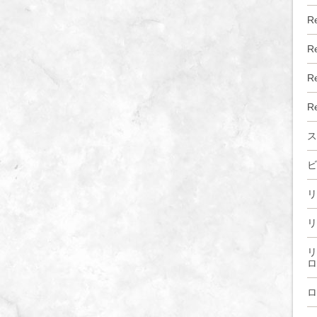
R
R
R
R
ス
ビ
リ
リ
リ
ロ
ロ