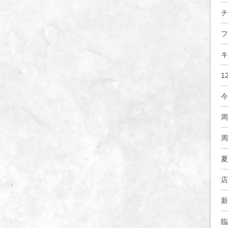
チ
フ
キ
1
今
周
周
夏
店
新
臨