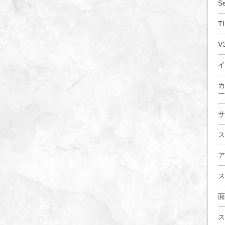
S
T
V
イ
カ
ー
サ
ス
ア
ス
面
ス