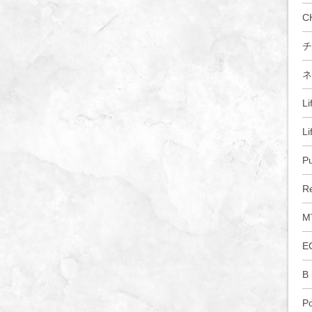
C
チ
ネ
L
L
P
R
M
E
B
P