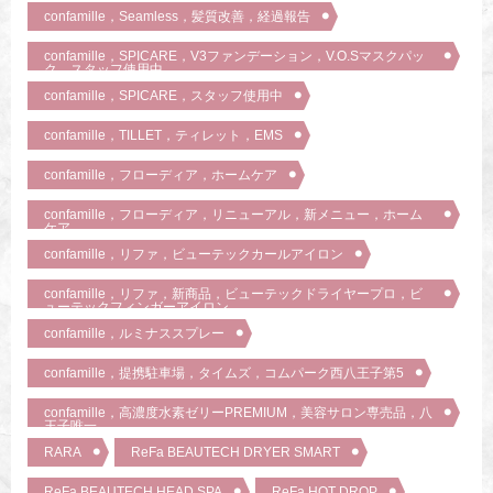
confamille，Seamless，髪質改善，経過報告
confamille，SPICARE，V3ファンデーション，V.O.Sマスクパッ
ク，スタッフ使用中
confamille，SPICARE，スタッフ使用中
confamille，TILLET，ティレット，EMS
confamille，フローディア，ホームケア
confamille，フローディア，リニューアル，新メニュー，ホーム
ケア
confamille，リファ，ビューテックカールアイロン
confamille，リファ，新商品，ビューテックドライヤープロ，ビ
ューテックフィンガーアイロン
confamille，ルミナススプレー
confamille，提携駐車場，タイムズ，コムパーク西八王子第5
confamille，高濃度水素ゼリーPREMIUM，美容サロン専売品，八
王子唯一
RARA
ReFa BEAUTECH DRYER SMART
ReFa BEAUTECH HEAD SPA
ReFa HOT DROP