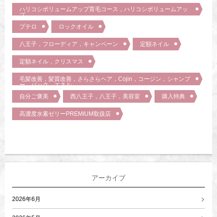
ハリコシボリュームアップ育毛コース，ハリコシボリュームアッ
プ
プテロ
ロックオイル
八王子，フローディア，キャンペーン
定額ネイル
定額ネイル，クリスマス
毛髪改善，髪質改善，さらさらヘア，Cojin，コージン，シャンプ
ー，パック，エネル，
自分ご褒美
西八王子，八王子，美容室
購入特典
高濃度水素ゼリーPREMIUM取扱店
アーカイブ
2026年6月