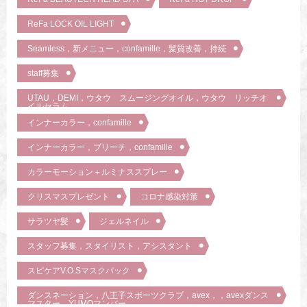
ReFa LOCK OIL LIGHT
Seamless，新メニュー，confamille，髪質改善，持続
staff募集
UTAU，DEMI，ウタウ スムージングオイル，ウタウ リッチオ
イルセラム
インナーカラー，confamille
インナーカラー，ブリーチ，confamille
カラーモーション＋ルミナススプレー
クリスマスプレゼント
コロナ感染対策
サラツヤ髪
ジェルネイル
スタッフ募集，スタイリスト，アシスタント
スピケアV.O.Sマスクパック
ダンスネーション，八王子スポーツクラブ，avex，，avexダンス
マスター，YUMOマンバー