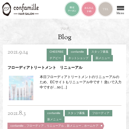
Menu
ブログ
Blog
2021.9.14
CHEERBE
confamille
スタッフ募集
チアビー
ネットショップ
新メニュー
フローディアトリートメント リニューアル
本日フローディアトリートメントのリニューアルの
ため、ECサイトもリニューアル中です！ 急いで入力
中ですが…so […]
2021.8.3
confamille
スタッフ募集
フローディア
新メニュー
confamille，フローディア，リニューアル，新メニュー，ホームケア