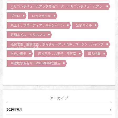
マスター，YUMOマンバー
ハリコシボリュームアップ育毛コース，ハリコシボリュームアッ
プ
プテロ
ロックオイル
八王子，フローディア，キャンペーン
定額ネイル
定額ネイル，クリスマス
毛髪改善，髪質改善，さらさらヘア，Cojin，コージン，シャンプ
ー，パック，エネル，
自分ご褒美
西八王子，八王子，美容室
購入特典
高濃度水素ゼリーPREMIUM取扱店
アーカイブ
2026年6月