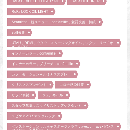
ReFa BEAUTECH HEAD SPA
ReFa HOT DROP
ReFa LOCK OIL LIGHT
Seamless，新メニュー，confamille，髪質改善，持続
staff募集
UTAU，DEMI，ウタウ スムージングオイル，ウタウ リッチオ
イルセラム
インナーカラー，confamille
インナーカラー，ブリーチ，confamille
カラーモーション＋ルミナススプレー
クリスマスプレゼント
コロナ感染対策
サラツヤ髪
ジェルネイル
スタッフ募集，スタイリスト，アシスタント
スピケアV.O.Sマスクパック
ダンスネーション，八王子スポーツクラブ，avex，，avexダンス