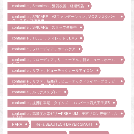
confamille，Seamless，髪質改善，経過報告
confamille，SPICARE，V3ファンデーション，V.O.Sマスクパッ
ク，スタッフ使用中
confamille，SPICARE，スタッフ使用中
confamille，TILLET，ティレット，EMS
confamille，フローディア，ホームケア
confamille，フローディア，リニューアル，新メニュー，ホーム
ケア
confamille，リファ，ビューテックカールアイロン
confamille，リファ，新商品，ビューテックドライヤープロ，ビ
ューテックフィンガーアイロン
confamille，ルミナススプレー
confamille，提携駐車場，タイムズ，コムパーク西八王子第5
confamille，高濃度水素ゼリーPREMIUM，美容サロン専売品，八
王子唯一
RARA
ReFa BEAUTECH DRYER SMART