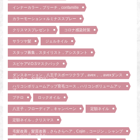
インナーカラー，ブリーチ，confamille
カラーモーション＋ルミナススプレー
クリスマスプレゼント
コロナ感染対策
サラツヤ髪
ジェルネイル
スタッフ募集，スタイリスト，アシスタント
スピケアV.O.Sマスクパック
ダンスネーション，八王子スポーツクラブ，avex，，avexダンス
マスター，YUMOマンバー
ハリコシボリュームアップ育毛コース，ハリコシボリュームアッ
プ
プテロ
ロックオイル
八王子，フローディア，キャンペーン
定額ネイル
定額ネイル，クリスマス
毛髪改善，髪質改善，さらさらヘア，Cojin，コージン，シャンプ
ー，パック，エネル，