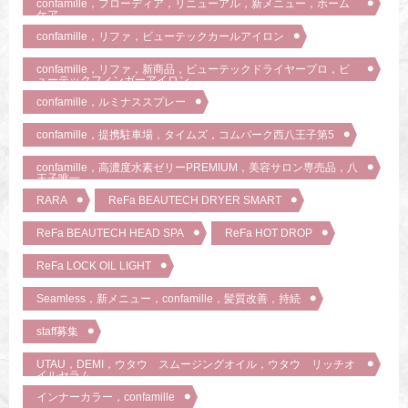
confamille，フローディア，リニューアル，新メニュー，ホーム
ケア
confamille，リファ，ビューテックカールアイロン
confamille，リファ，新商品，ビューテックドライヤープロ，ビ
ューテックフィンガーアイロン
confamille，ルミナススプレー
confamille，提携駐車場，タイムズ，コムパーク西八王子第5
confamille，高濃度水素ゼリーPREMIUM，美容サロン専売品，八
王子唯一
RARA
ReFa BEAUTECH DRYER SMART
ReFa BEAUTECH HEAD SPA
ReFa HOT DROP
ReFa LOCK OIL LIGHT
Seamless，新メニュー，confamille，髪質改善，持続
staff募集
UTAU，DEMI，ウタウ スムージングオイル，ウタウ リッチオ
イルセラム
インナーカラー，confamille