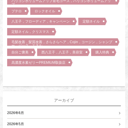
ハリコシボリュームアップ育毛コース，ハリコシボリュームアッ
プ
プテロ
ロックオイル
八王子，フローディア，キャンペーン
定額ネイル
定額ネイル，クリスマス
毛髪改善，髪質改善，さらさらヘア，Cojin，コージン，シャンプ
ー，パック，エネル，
自分ご褒美
西八王子，八王子，美容室
購入特典
高濃度水素ゼリーPREMIUM取扱店
アーカイブ
2026年6月
2026年5月