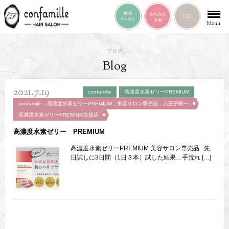
Menu
ブログ
Blog
2021.7.19
confamille
高濃度水素ゼリーPREMIUM
confamille，高濃度水素ゼリーPREMIUM，美容サロン専売品，八王子唯一
高濃度水素ゼリーPREMIUM取扱店
高濃度水素ゼリー PREMIUM
高濃度水素ゼリーPREMIUM 美容サロン専売品 先
日試しに3日間（1日３本）試した結果…手荒れ […]