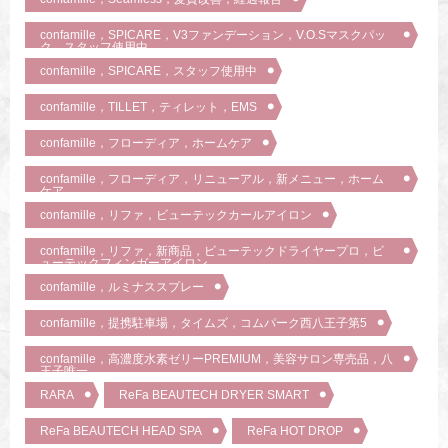
confamille，SPICARE，V3ファンデーション，V.O.Sマスクパッ
ク，スタッフ使用中
confamille，SPICARE，スタッフ使用中
confamille，TILLET，ティレット，EMS
confamille，フローディア，ホームケア
confamille，フローディア，リニューアル，新メニュー，ホーム
ケア
confamille，リファ，ビューテックカールアイロン
confamille，リファ，新商品，ビューテックドライヤープロ，ビ
ューテックフィンガーアイロン
confamille，ルミナススプレー
confamille，提携駐車場，タイムズ，コムパーク西八王子第5
confamille，高濃度水素ゼリーPREMIUM，美容サロン専売品，八
王子唯一
RARA
ReFa BEAUTECH DRYER SMART
ReFa BEAUTECH HEAD SPA
ReFa HOT DROP