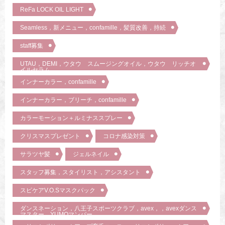
ReFa LOCK OIL LIGHT
Seamless，新メニュー，confamille，髪質改善，持続
staff募集
UTAU，DEMI，ウタウ スムージングオイル，ウタウ リッチオ
イルセラム
インナーカラー，confamille
インナーカラー，ブリーチ，confamille
カラーモーション＋ルミナススプレー
クリスマスプレゼント
コロナ感染対策
サラツヤ髪
ジェルネイル
スタッフ募集，スタイリスト，アシスタント
スピケアV.O.Sマスクパック
ダンスネーション，八王子スポーツクラブ，avex，，avexダンス
マスター，YUMOマンバー