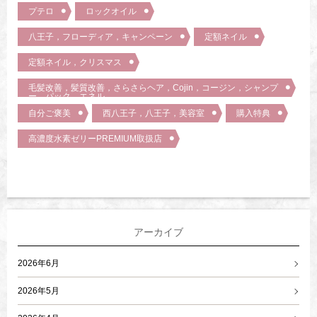
プテロ
ロックオイル
八王子，フローディア，キャンペーン
定額ネイル
定額ネイル，クリスマス
毛髪改善，髪質改善，さらさらヘア，Cojin，コージン，シャンプ
ー，パック，エネル，
自分ご褒美
西八王子，八王子，美容室
購入特典
高濃度水素ゼリーPREMIUM取扱店
アーカイブ
2026年6月
2026年5月