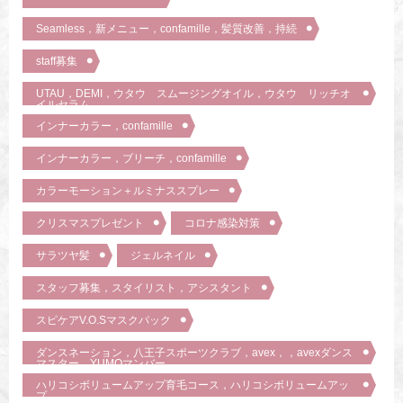
Seamless，新メニュー，confamille，髪質改善，持続
staff募集
UTAU，DEMI，ウタウ スムージングオイル，ウタウ リッチオ
イルセラム
インナーカラー，confamille
インナーカラー，ブリーチ，confamille
カラーモーション＋ルミナススプレー
クリスマスプレゼント
コロナ感染対策
サラツヤ髪
ジェルネイル
スタッフ募集，スタイリスト，アシスタント
スピケアV.O.Sマスクパック
ダンスネーション，八王子スポーツクラブ，avex，，avexダンス
マスター，YUMOマンバー
ハリコシボリュームアップ育毛コース，ハリコシボリュームアッ
プ