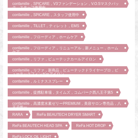
confamille，SPICARE，V3ファンデーション，V.O.Sマスクパッ
ク，スタッフ使用中
confamille，SPICARE，スタッフ使用中
confamille，TILLET，ティレット，EMS
confamille，フローディア，ホームケア
confamille，フローディア，リニューアル，新メニュー，ホーム
ケア
confamille，リファ，ビューテックカールアイロン
confamille，リファ，新商品，ビューテックドライヤープロ，ビ
ューテックフィンガーアイロン
confamille，ルミナススプレー
confamille，提携駐車場，タイムズ，コムパーク西八王子第5
confamille，高濃度水素ゼリーPREMIUM，美容サロン専売品，八
王子唯一
RARA
ReFa BEAUTECH DRYER SMART
ReFa BEAUTECH HEAD SPA
ReFa HOT DROP
ReFa LOCK OIL LIGHT