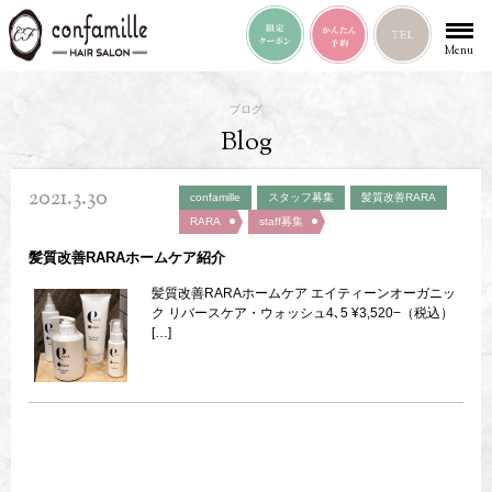
Menu
ブログ
Blog
2021.3.30
confamille
スタッフ募集
髪質改善RARA
RARA
staff募集
髪質改善RARAホームケア紹介
髪質改善RARAホームケア エイティーンオーガニッ
ク リバースケア・ウォッシュ4､5 ¥3,520−（税込）
[…]