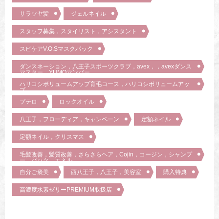
サラツヤ髪
ジェルネイル
スタッフ募集，スタイリスト，アシスタント
スピケアV.O.Sマスクパック
ダンスネーション，八王子スポーツクラブ，avex，，avexダンス
マスター，YUMOマンバー
ハリコシボリュームアップ育毛コース，ハリコシボリュームアッ
プ
プテロ
ロックオイル
八王子，フローディア，キャンペーン
定額ネイル
定額ネイル，クリスマス
毛髪改善，髪質改善，さらさらヘア，Cojin，コージン，シャンプ
ー，パック，エネル，
自分ご褒美
西八王子，八王子，美容室
購入特典
高濃度水素ゼリーPREMIUM取扱店