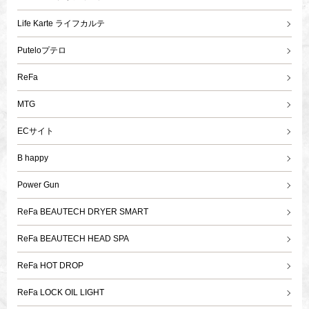
Life Karte ライフカルテ
Puteloプテロ
ReFa
MTG
ECサイト
B happy
Power Gun
ReFa BEAUTECH DRYER SMART
ReFa BEAUTECH HEAD SPA
ReFa HOT DROP
ReFa LOCK OIL LIGHT