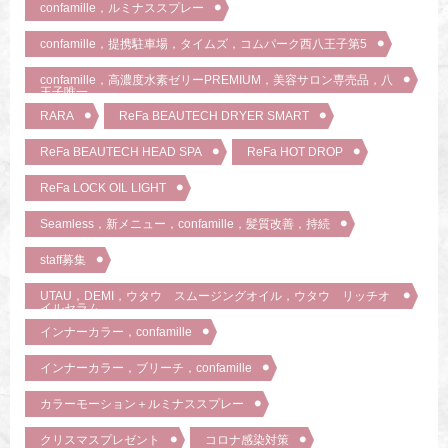
confamille，ルミナススプレー
confamille，提携駐車場，タイムズ，コムパーク西八王子第5
confamille，高濃度水素ゼリーPREMIUM，美容サロン専売品，八
王子唯一
RARA
ReFa BEAUTECH DRYER SMART
ReFa BEAUTECH HEAD SPA
ReFa HOT DROP
ReFa LOCK OIL LIGHT
Seamless，新メニュー，confamille，髪質改善，持続
staff募集
UTAU，DEMI，ウタウ スムージングオイル，ウタウ リッチオ
イルセラム
インナーカラー，confamille
インナーカラー，ブリーチ，confamille
カラーモーション＋ルミナススプレー
クリスマスプレゼント
コロナ感染対策