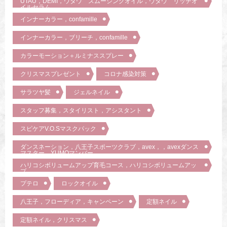
UTAU，DEMI，ウタウ スムージングオイル，ウタウ リッチオ
イルセラム
インナーカラー，confamille
インナーカラー，ブリーチ，confamille
カラーモーション＋ルミナススプレー
クリスマスプレゼント
コロナ感染対策
サラツヤ髪
ジェルネイル
スタッフ募集，スタイリスト，アシスタント
スピケアV.O.Sマスクパック
ダンスネーション，八王子スポーツクラブ，avex，，avexダンス
マスター，YUMOマンバー
ハリコシボリュームアップ育毛コース，ハリコシボリュームアッ
プ
プテロ
ロックオイル
八王子，フローディア，キャンペーン
定額ネイル
定額ネイル，クリスマス