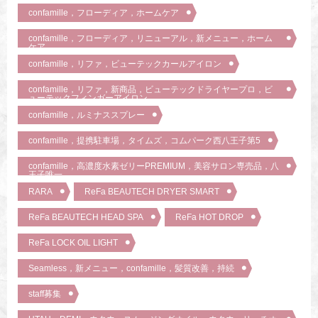
confamille，フローディア，ホームケア
confamille，フローディア，リニューアル，新メニュー，ホーム
ケア
confamille，リファ，ビューテックカールアイロン
confamille，リファ，新商品，ビューテックドライヤープロ，ビ
ューテックフィンガーアイロン
confamille，ルミナススプレー
confamille，提携駐車場，タイムズ，コムパーク西八王子第5
confamille，高濃度水素ゼリーPREMIUM，美容サロン専売品，八
王子唯一
RARA
ReFa BEAUTECH DRYER SMART
ReFa BEAUTECH HEAD SPA
ReFa HOT DROP
ReFa LOCK OIL LIGHT
Seamless，新メニュー，confamille，髪質改善，持続
staff募集