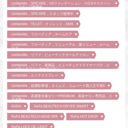
confamille，SPICARE，V3ファンデーション，V.O.Sマスクパッ
ク，スタッフ使用中
confamille，SPICARE，スタッフ使用中
confamille，TILLET，ティレット，EMS
confamille，フローディア，ホームケア
confamille，フローディア，リニューアル，新メニュー，ホーム
ケア
confamille，リファ，ビューテックカールアイロン
confamille，リファ，新商品，ビューテックドライヤープロ，ビ
ューテックフィンガーアイロン
confamille，ルミナススプレー
confamille，提携駐車場，タイムズ，コムパーク西八王子第5
confamille，高濃度水素ゼリーPREMIUM，美容サロン専売品，八
王子唯一
RARA
ReFa BEAUTECH DRYER SMART
ReFa BEAUTECH HEAD SPA
ReFa HOT DROP
ReFa LOCK OIL LIGHT