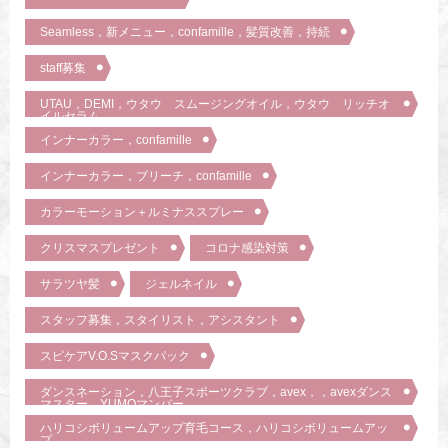
Seamless，新メニュー，confamille，髪質改善，持続
staff募集
UTAU，DEMI，ウタウ スムージングオイル，ウタウ リッチオ
イルセラム
インナーカラー，confamille
インナーカラー，ブリーチ，confamille
カラーモーション＋ルミナススプレー
クリスマスプレゼント
コロナ感染対策
サラツヤ髪
ジェルネイル
スタッフ募集，スタイリスト，アシスタント
スピケアV.O.Sマスクパック
ダンスネーション，八王子スポーツクラブ，avex，，avexダンス
マスター，YUMOマンバー
ハリコシボリュームアップ育毛コース，ハリコシボリュームアッ
プ