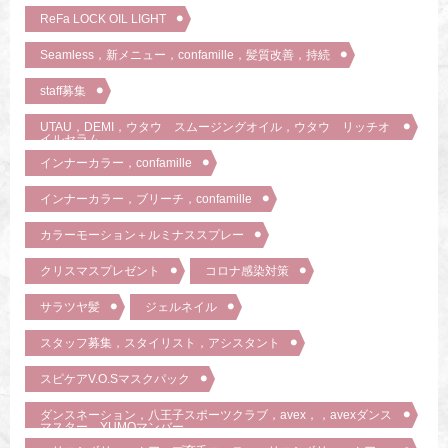
ReFa LOCK OIL LIGHT
Seamless，新メニュー，confamille，髪質改善，持続
staff募集
UTAU，DEMI，ウタウ スムージングオイル，ウタウ リッチオ
イルセラム
インナーカラー，confamille
インナーカラー，ブリーチ，confamille
カラーモーション＋ルミナススプレー
クリスマスプレゼント
コロナ感染対策
サラツヤ髪
ジェルネイル
スタッフ募集，スタイリスト，アシスタント
スピケアV.O.Sマスクパック
ダンスネーション，八王子スポーツクラブ，avex，，avexダンス
マスター，YUMOマンバー