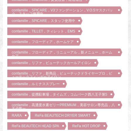
confamille，SPICARE，V3ファンデーション，V.O.Sマスクパッ
ク，スタッフ使用中
confamille，SPICARE，スタッフ使用中
confamille，TILLET，ティレット，EMS
confamille，フローディア，ホームケア
confamille，フローディア，リニューアル，新メニュー，ホーム
ケア
confamille，リファ，ビューテックカールアイロン
confamille，リファ，新商品，ビューテックドライヤープロ，ビ
ューテックフィンガーアイロン
confamille，ルミナススプレー
confamille，提携駐車場，タイムズ，コムパーク西八王子第5
confamille，高濃度水素ゼリーPREMIUM，美容サロン専売品，八
王子唯一
RARA
ReFa BEAUTECH DRYER SMART
ReFa BEAUTECH HEAD SPA
ReFa HOT DROP