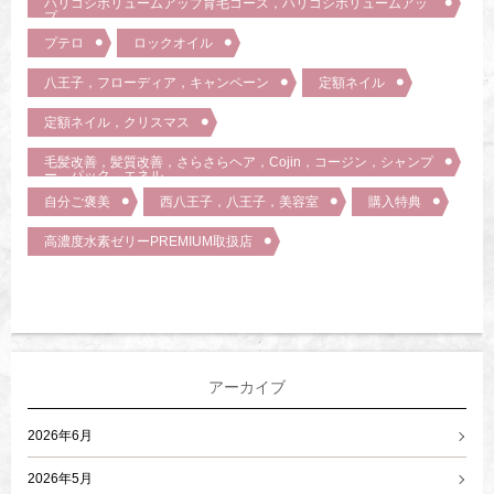
ハリコシボリュームアップ育毛コース，ハリコシボリュームアッ
プ
プテロ
ロックオイル
八王子，フローディア，キャンペーン
定額ネイル
定額ネイル，クリスマス
毛髪改善，髪質改善，さらさらヘア，Cojin，コージン，シャンプ
ー，パック，エネル，
自分ご褒美
西八王子，八王子，美容室
購入特典
高濃度水素ゼリーPREMIUM取扱店
アーカイブ
2026年6月
2026年5月