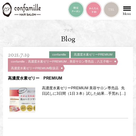
Menu
ブログ
Blog
2021.7.19
confamille
高濃度水素ゼリーPREMIUM
confamille，高濃度水素ゼリーPREMIUM，美容サロン専売品，八王子唯一
高濃度水素ゼリーPREMIUM取扱店
高濃度水素ゼリー PREMIUM
高濃度水素ゼリーPREMIUM 美容サロン専売品 先
日試しに3日間（1日３本）試した結果…手荒れ […]